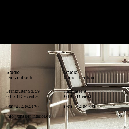
Studio
Studio
Dietzenbach
Dreieichenhain
Frankfurter Str. 59
Fahrgasse 9
63128 Dietzenbach
63303 Dreieich
06074 / 48548 20
06103 / 48626 90
info@drissler-interior.de